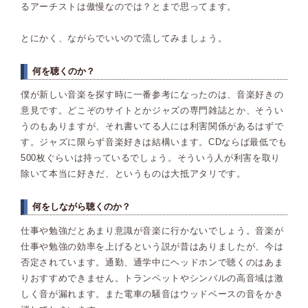
るアーチストは傲慢なのでは？とまで思ってます。
とにかく、ながらでいいので流してみましょう。
何を聴くのか？
僕が新しい音楽を探す時に一番参考になったのは、音楽好きの
意見です。どこぞのサイトとかジャズの専門雑誌とか、そうい
うのもありますが、それ書いてる人には利害関係があるはずで
す。ジャズに限らず音楽好きは結構います。CDならば最低でも
500枚ぐらいは持っているでしょう。そういう人が利害を取り
除いて本当に好きだ、というものは大抵アタリです。
何をしながら聴くのか？
仕事や勉強だとあまり意識が音楽に行かないでしょう。音楽が
仕事や勉強の効率を上げるという説が昔はありましたが、今は
否定されています。通勤、通学中にヘッドホンで聴くのはあま
りおすすめできません。トランペットやシンバルの高音域は激
しく音が漏れます。また電車の騒音はウッドベースの音をかき