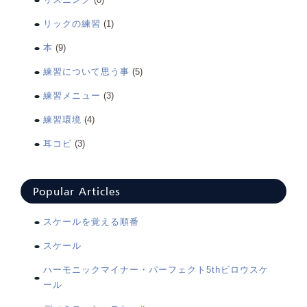
リックの練習
(1)
本
(9)
練習について思う事
(5)
練習メニュー
(3)
練習環境
(4)
耳コピ
(3)
Popular Articles
スケールを覚える順番
スケール
ハーモニックマイナー・パーフェクト5thビロウスケ
ール