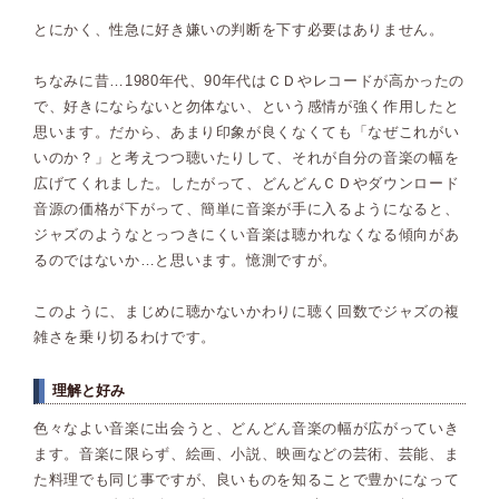
とにかく、性急に好き嫌いの判断を下す必要はありません。
ちなみに昔…1980年代、90年代はＣＤやレコードが高かったの
で、好きにならないと勿体ない、という感情が強く作用したと
思います。だから、あまり印象が良くなくても「なぜこれがい
いのか？」と考えつつ聴いたりして、それが自分の音楽の幅を
広げてくれました。したがって、どんどんＣＤやダウンロード
音源の価格が下がって、簡単に音楽が手に入るようになると、
ジャズのようなとっつきにくい音楽は聴かれなくなる傾向があ
るのではないか…と思います。憶測ですが。
このように、まじめに聴かないかわりに聴く回数でジャズの複
雑さを乗り切るわけです。
理解と好み
色々なよい音楽に出会うと、どんどん音楽の幅が広がっていき
ます。音楽に限らず、絵画、小説、映画などの芸術、芸能、ま
た料理でも同じ事ですが、良いものを知ることで豊かになって