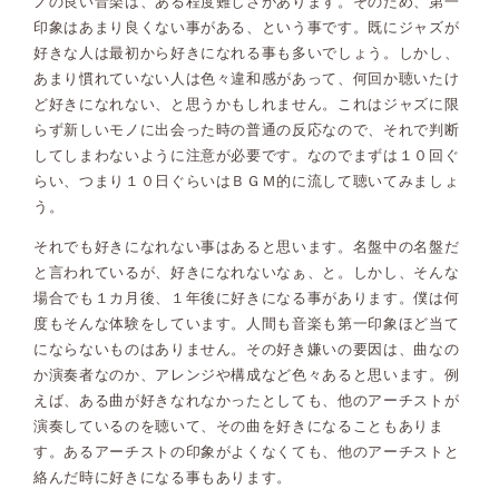
ノの良い音楽は、ある程度難しさがあります。そのため、第一
印象はあまり良くない事がある、という事です。既にジャズが
好きな人は最初から好きになれる事も多いでしょう。しかし、
あまり慣れていない人は色々違和感があって、何回か聴いたけ
ど好きになれない、と思うかもしれません。これはジャズに限
らず新しいモノに出会った時の普通の反応なので、それで判断
してしまわないように注意が必要です。なのでまずは１０回ぐ
らい、つまり１０日ぐらいはＢＧＭ的に流して聴いてみましょ
う。
それでも好きになれない事はあると思います。名盤中の名盤だ
と言われているが、好きになれないなぁ、と。しかし、そんな
場合でも１カ月後、１年後に好きになる事があります。僕は何
度もそんな体験をしています。人間も音楽も第一印象ほど当て
にならないものはありません。その好き嫌いの要因は、曲なの
か演奏者なのか、アレンジや構成など色々あると思います。例
えば、ある曲が好きなれなかったとしても、他のアーチストが
演奏しているのを聴いて、その曲を好きになることもありま
す。あるアーチストの印象がよくなくても、他のアーチストと
絡んだ時に好きになる事もあります。