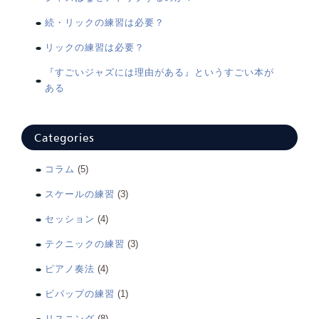
続・リックの練習は必要？
リックの練習は必要？
『すごいジャズには理由がある』というすごい本が
ある
Categories
コラム
(5)
スケールの練習
(3)
セッション
(4)
テクニックの練習
(3)
ピアノ奏法
(4)
ビバップの練習
(1)
リスニング
(8)