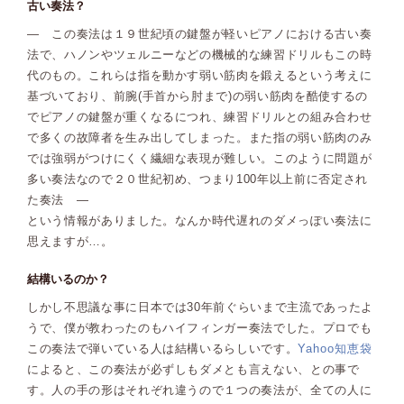
古い奏法？
― この奏法は１９世紀頃の鍵盤が軽いピアノにおける古い奏
法で、ハノンやツェルニーなどの機械的な練習ドリルもこの時
代のもの。これらは指を動かす弱い筋肉を鍛えるという考えに
基づいており、前腕(手首から肘まで)の弱い筋肉を酷使するの
でピアノの鍵盤が重くなるにつれ、練習ドリルとの組み合わせ
で多くの故障者を生み出してしまった。また指の弱い筋肉のみ
では強弱がつけにくく繊細な表現が難しい。このように問題が
多い奏法なので２０世紀初め、つまり100年以上前に否定され
た奏法 ―
という情報がありました。なんか時代遅れのダメっぽい奏法に
思えますが…。
結構いるのか？
しかし不思議な事に日本では30年前ぐらいまで主流であったよ
うで、僕が教わったのもハイフィンガー奏法でした。プロでも
この奏法で弾いている人は結構いるらしいです。
Yahoo知恵袋
によると、この奏法が必ずしもダメとも言えない、との事で
す。人の手の形はそれぞれ違うので１つの奏法が、全ての人に